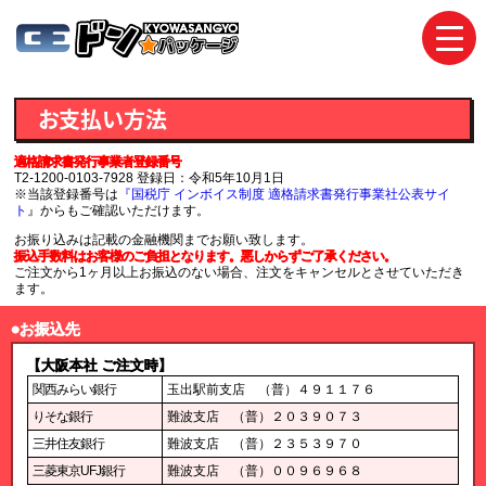
toggl
navig
お支払い方法
適格請求書発行事業者登録番号
T2-1200-0103-7928 登録日：令和5年10月1日
※当該登録番号は
『国税庁 インボイス制度 適格請求書発行事業社公表サイ
ト
』からもご確認いただけます。
お振り込みは記載の金融機関までお願い致します。
振込手数料はお客様のご負担となります。悪しからずご了承ください。
ご注文から1ヶ月以上お振込のない場合、注文をキャンセルとさせていただき
ます。
●お振込先
【大阪本社 ご注文時】
関西みらい銀行
玉出駅前支店 （普）４９１１７６
りそな銀行
難波支店 （普）２０３９０７３
三井住友銀行
難波支店 （普）２３５３９７０
三菱東京UFJ銀行
難波支店 （普）００９６９６８