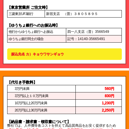
【東京営業所 ご注文時】
三菱東京UFJ銀行
新宿支店 （普）３８０５８９５
【ゆうちょ銀行へのお振込時】
他行からゆうちょ銀行へお振込
四一八支店（普）3566549
ゆうちょ銀行同士の場合
記号：14140-35665491
振込先名 カ）キョウワサンギョウ
【代引き手数料】
3万円未満
560円
3万円以上１０万円未満
830円
10万円以上20万円未満
1,230円
20万円以上30万円未満
2,250円
【納品書・請求書・領収書について】
弊社では、人件費等各コストを抑えて高品質商品をお安く提供するため