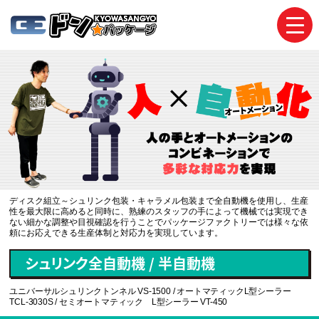
toggl
navig
ディスク組立～シュリンク包装・キャラメル包装まで全自動機を使用し、生産
性を最大限に高めると同時に、熟練のスタッフの手によって機械では実現でき
ない細かな調整や目視確認を行うことでパッケージファクトリーでは様々な依
頼にお応えできる生産体制と対応力を実現しています。
シュリンク全自動機 / 半自動機
ユニバーサルシュリンクトンネル VS-1500 / オートマティックL型シーラー
TCL-3030S / セミオートマティック L型シーラー VT-450